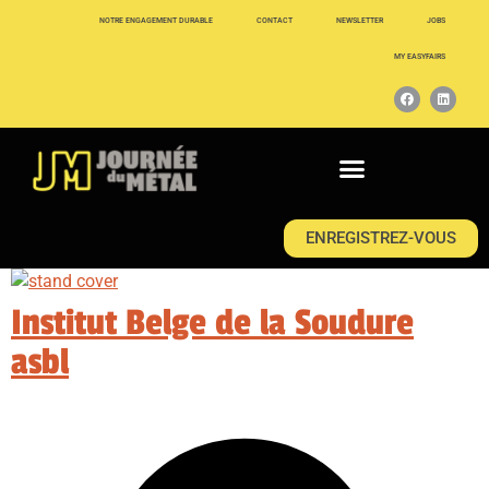
NOTRE ENGAGEMENT DURABLE
CONTACT
NEWSLETTER
JOBS
MY EASYFAIRS
ENREGISTREZ-VOUS
Institut Belge de la Soudure
asbl