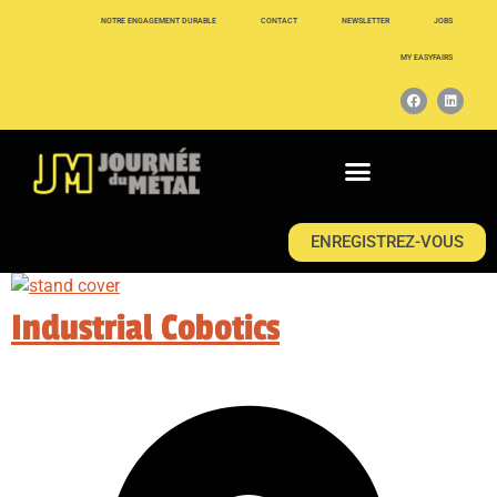
NOTRE ENGAGEMENT DURABLE
CONTACT
NEWSLETTER
JOBS
MY EASYFAIRS
ENREGISTREZ-VOUS
Industrial Cobotics