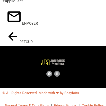
s'appliquent.
ENVOYER
RETOUR
© All Rights Reserved. Made with ❤ by Easyfairs
General Terms & Conditions
|
Privacy Policy
|
Cookie Policy