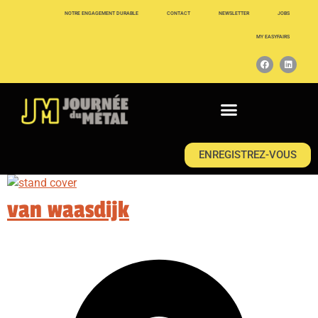
NOTRE ENGAGEMENT DURABLE
CONTACT
NEWSLETTER
JOBS
MY EASYFAIRS
ENREGISTREZ-VOUS
van waasdijk