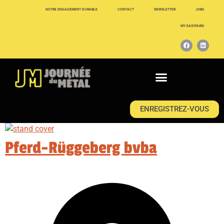
NOTRE ENGAGEMENT DURABLE
CONTACT
NEWSLETTER
JOBS
MY EASYFAIRS
ENREGISTREZ-VOUS
Pferd-Rüggeberg bvba