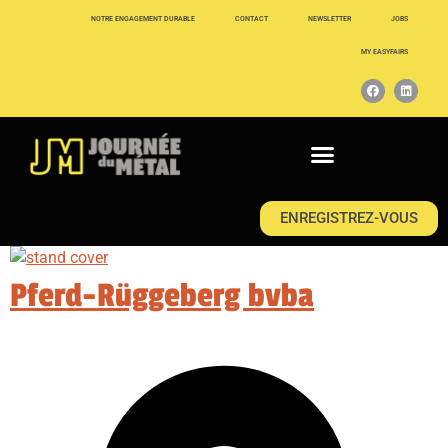
NOTRE ENGAGEMENT DURABLE
CONTACT
NEWSLETTER
JOBS
MY EASYFAIRS
ENREGISTREZ-VOUS
Pferd-Rüggeberg bvba