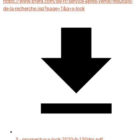
https://www.pferd.com/be-fr/service-apres-vente/resultats-
de-la-recherche.jsp?page=1&q=x-lock
5 - prospectus-x-lock-2020-fr-150dpi.pdf