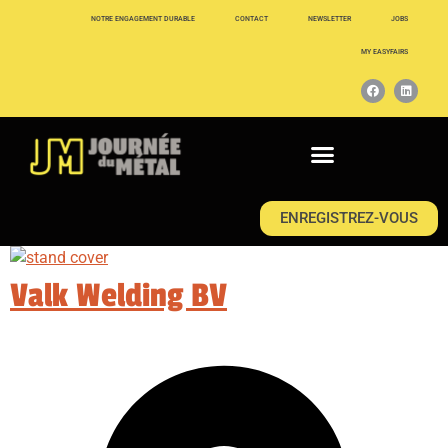
NOTRE ENGAGEMENT DURABLE
CONTACT
NEWSLETTER
JOBS
MY EASYFAIRS
ENREGISTREZ-VOUS
Valk Welding BV