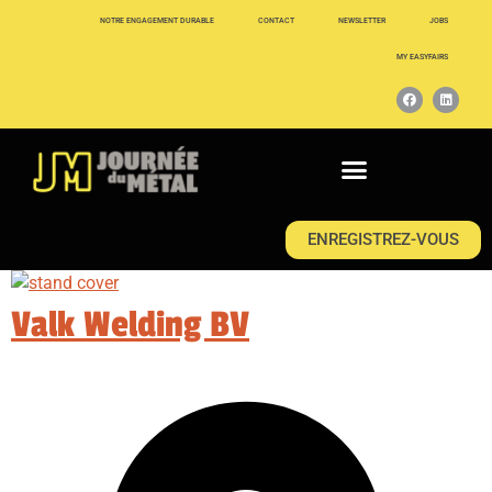
NOTRE ENGAGEMENT DURABLE
CONTACT
NEWSLETTER
JOBS
MY EASYFAIRS
ENREGISTREZ-VOUS
Valk Welding BV