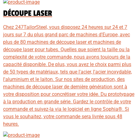
DÉCOUPE LASER
Chez 247TailorSteel, vous disposez 24 heures sur 24 et 7
jours sur 7 du plus grand parc de machines d'Europe, avec
plus de 80 machines de découpe laser et machines de
découpe laser pour tubes. Quelles que soient la taille ou la
complexité de votre commande, nous avons toujours de la
capacité disponible. De plus, vous avez le choix parmi plus
de 50 types de matériaux, tels que l'acier, l'acier inoxydable,
l'aluminium et le laiton. Sur nos sites de production, des
machines de découpe laser de dernière génération sont à
votre disposition pour concrétiser votre idée. Du prototypage
à la production en grande série. Gardez le contrôle de votre
commande et suivez-la via le logiciel en ligne Sophia®. Si
vous le souhaitez, votre commande sera livrée sous 48
heures.