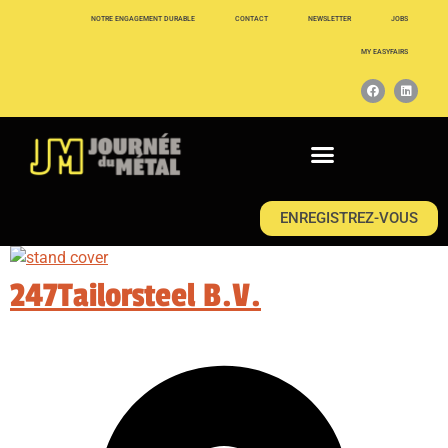
NOTRE ENGAGEMENT DURABLE
CONTACT
NEWSLETTER
JOBS
MY EASYFAIRS
ENREGISTREZ-VOUS
247Tailorsteel B.V.