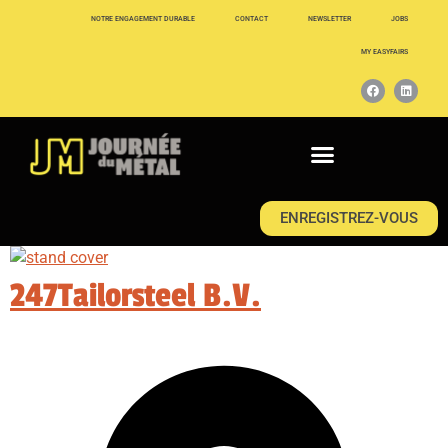
NOTRE ENGAGEMENT DURABLE
CONTACT
NEWSLETTER
JOBS
MY EASYFAIRS
ENREGISTREZ-VOUS
247Tailorsteel B.V.