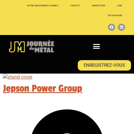
NOTRE ENGAGEMENT DURABLE
CONTACT
NEWSLETTER
JOBS
MY EASYFAIRS
ENREGISTREZ-VOUS
Jepson Power Group