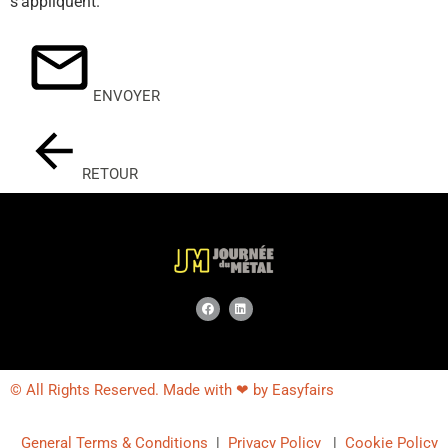
s'appliquent.
ENVOYER
RETOUR
© All Rights Reserved. Made with ❤ by Easyfairs
General Terms & Conditions
|
Privacy Policy
|
Cookie Policy