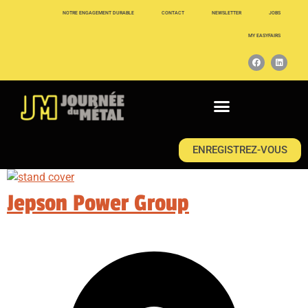
NOTRE ENGAGEMENT DURABLE
CONTACT
NEWSLETTER
JOBS
MY EASYFAIRS
ENREGISTREZ-VOUS
Jepson Power Group