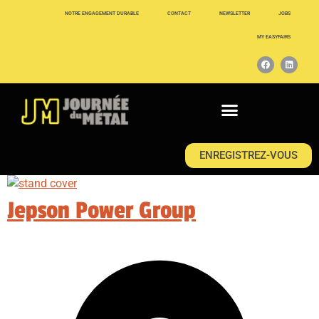
NOTRE ENGAGEMENT DURABLE
CONTACT
NEWSLETTER
JOBS
MY EASYFAIRS
ENREGISTREZ-VOUS
Jepson Power Group